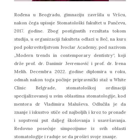
Rođena u Beogradu, gimnaziju završila u Vršcu,
nakon čega upisuje Stomatološki fakultet u Pančevu,
2017. godine. Zbog postignutih rezultata tokom
studija, u organizaciji fakulteta odlazi u Beč, na kurs
pod pokroviteljstvom Ivoclar Academy, pod nazivom
,,Modern trends in contemporary dentistry“, koji
drže prof. dr. Danimir Jevremović i prof. dr. Irena
Melih. Decembra 2022. godine diplomira u roku,
odmah nakon toga počinje pripravnički staž u White
Clinic Belgrade, stomatološkoj ordinaciji
specijalizovanoj u svim oblastima stomatologije, kod
mentora dr Vladimira Maluševa. Odlučila je da
znanje i iskustvo stiče od najboljih i kroz to pronađe
i sopstveni put daljeg školovanja i usavršavanja.
Redovno posećuje simpozijume iz svih oblasti
stomatologije i raduje se da proširi svoje znanje.