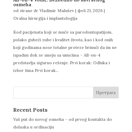
osmeha
od strane
dr Vladimir Malušev
|
феб 21, 2026
|
Oralna hirurgija i implantologija
Kod pacijenata koji se muče sa parodontopatijom,
polako gubeći zube i kvalitet života, kao i kod onih
koji godinama nose totalne proteze brinući da im ne
ispadnu dok se smeju sa unucima – All-on-4
predstavlja sigurno rešenje. Prvi korak: Odluka i
izbor tima Prvi korak...
Претрага
Recent Posts
Vaš put do novog osmeha – od prvog kontakta do
dolaska u ordinaciju