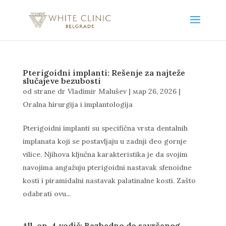
Pterigoidni implanti: Rešenje za najteže
slučajeve bezubosti
od strane
dr Vladimir Malušev
|
мар 26, 2026
|
Oralna hirurgija i implantologija
Pterigoidni implanti su specifična vrsta dentalnih
implanata koji se postavljaju u zadnji deo gornje
vilice. Njihova ključna karakteristika je da svojim
navojima angažuju pterigoidni nastavak sfenoidne
kosti i piramidalni nastavak palatinalne kosti. Zašto
odabrati ovu...
All-on-4 vodič: Bezbedno do savršenog